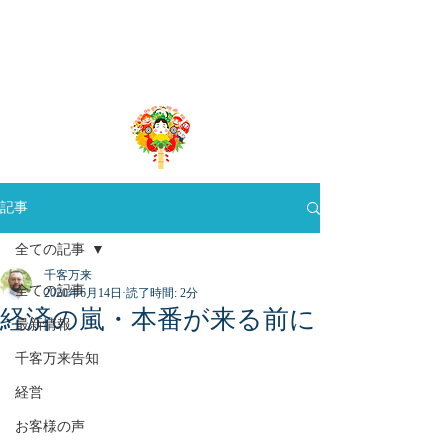
​千客万来App
Produced by 株式会社グローバルリーディング
記事
全ての記事
千客万来
全ての記事
2020年6月14日
読了時間: 2分
経済の嵐・本番が来る前に
最新情報
千客万来告知
経営
お客様の声