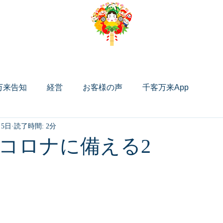
ング
リ
料金
アプリ機能
About Us
無料相談フォーム
万来告知
経営
お客様の声
千客万来App
月5日
読了時間: 2分
IT導入補助金）
コロナに備える2