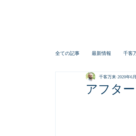
​千客万来App
Produced by 株式会社グローバルリーディ
ホーム
補助金で店舗アプ
全ての記事
最新情報
千客
千客万来
2020年6
デジタル化・AI導入補助金（旧
アフター