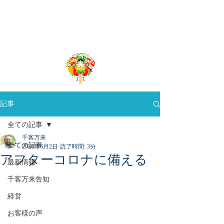
​千客万来App
Produced by 株式会社グローバルリーディング
記事
全ての記事
千客万来
全ての記事
2020年6月2日
読了時間: 3分
アフターコロナに備える
最新情報
千客万来告知
経営
お客様の声