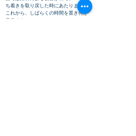
ち着きを取り戻した時にあたります。
これから、しばらくの時間を置き何が
来るのか。
そう、津波の本体による被害です。
私は、このしばらくの時間というもの
が、今回のコロナ禍の場合
この夏の期間に当たると思います。
「夏の期間にどれだけ対策を施すこと
ができるのか」でその後の運命が決ま
ると私は予測しています。
お客さんが戻って来てくれたからよか
ったと、いつも通りの生活に戻っただ
けではダメということです。